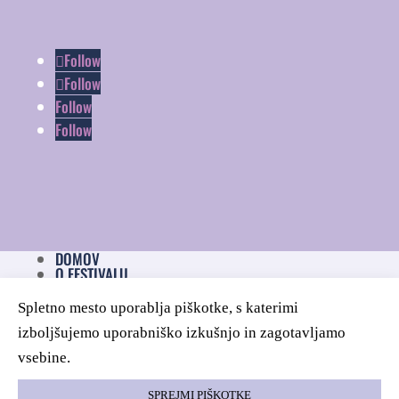
Follow
Follow
Follow
Follow
DOMOV
O FESTIVALU
NOVICE
ZASEBNOST
Spletno mesto uporablja piškotke, s katerimi
PIŠKOTKI
IZJAVA O DOSTOPNOSTI
izboljšujemo uporabniško izkušnjo in zagotavljamo
KONTAKT
vsebine.
SPREJMI PIŠKOTKE