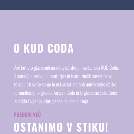
O KUD CODA
Več kot sto glasbenih junakov obiskuje mariborsko KUD Coda.
S pomočjo predanih mentorjev in istomislečih sovrstnikov
želijo ujeti svoje sanje in ustvarjati najbolj univerzalno obliko
komunikacije – glasbo. Ampak Coda ni le glasbena šola, Coda
je način življenja, kjer glasba ne pozna meja.
PREBERI VEČ
OSTANIMO V STIKU!