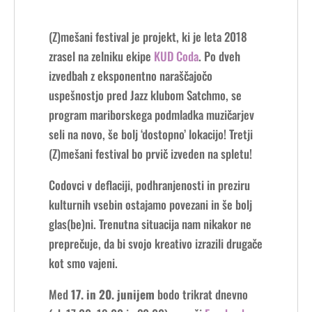
(Z)mešani festival je projekt, ki je leta 2018
zrasel na zelniku ekipe
KUD Coda
. Po dveh
izvedbah z eksponentno naraščajočo
uspešnostjo pred Jazz klubom Satchmo, se
program mariborskega podmladka muzičarjev
seli na novo, še bolj ‘dostopno’ lokacijo! Tretji
(Z)mešani festival bo prvič izveden na spletu!
Codovci v deflaciji, podhranjenosti in preziru
kulturnih vsebin ostajamo povezani in še bolj
glas(be)ni. Trenutna situacija nam nikakor ne
preprečuje, da bi svojo kreativo izrazili drugače
kot smo vajeni.
Med
17. in 20. junijem
bodo trikrat dnevno