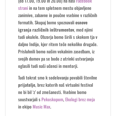
(ob 17.00, 19.00 in 20.00) na naši
Facebook
strani
in na tem spletnem mestu objavljene
zanimive, zabavne in poučne vsebine v različnih
formatih. Skupaj bomo spoznavali
osnove
igranja različnih inštrumentov
, med njimi
tudi ukulele. Obzorja bomo širili s skokom tja v
daljno Indijo, kjer ritem teče nekoliko drugače.
Prisluhnili bomo našim vokalnim zasedbam, iz
svojih domov pa se bodo z utrinki ustvarjanja
oglasili tudi naši učenci in mentorji.
Tudi tokrat smo k sodelovanju povabili številne
prijatelje
, brez katerih naš virtualni festival
ne bi bil ‘z’ od zmešanosti. Vsebine bomo
soustvarjali s
Pekoskopom
,
Ekologi brez meja
in ekipo
Music Max
.