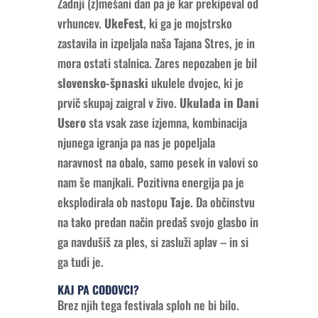
Zadnji (z)mešani dan pa je kar prekipeval od
vrhuncev.
UkeFest
, ki ga je mojstrsko
zastavila in izpeljala naša Tajana Stres, je in
mora ostati stalnica. Zares nepozaben je bil
slovensko-špnaski
ukulele dvojec, ki je
prvič skupaj zaigral v živo.
Ukulada in Dani
Usero
sta vsak zase izjemna, kombinacija
njunega igranja pa nas je popeljala
naravnost na obalo, samo pesek in valovi so
nam še manjkali. Pozitivna energija pa je
eksplodirala ob nastopu
Taje
. Da občinstvu
na tako predan način predaš svojo glasbo in
ga navdušiš za ples, si zasluži aplav – in si
ga tudi je.
KAJ PA CODOVCI?
Brez njih tega festivala sploh ne bi bilo.