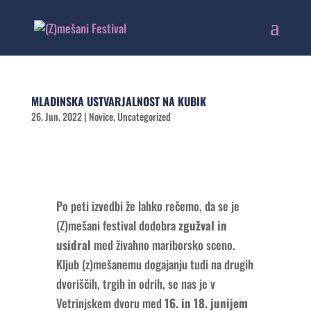
MLADINSKA USTVARJALNOST NA KUBIK
26. Jun, 2022
|
Novice
,
Uncategorized
Po peti izvedbi že lahko rečemo, da se je
(Z)mešani festival dodobra
zgužval in
usidral
med živahno mariborsko sceno.
Kljub (z)mešanemu dogajanju tudi na drugih
dvoriščih, trgih in odrih, se nas je v
Vetrinjskem dvoru med
16. in 18. junijem