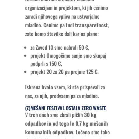
organizacijam in projektom, ki jih cenimo
zaradi njihovega vpliva na ustvarjalno
mladino. Cenimo pa tudi
transparetnost
,
zato bomo številke dali kar na plano:
za Zavod 13 smo nabrali 50 €,
projekt Omogočimo sanje smo skupaj
podprli s 150 €,
projekt 20 za 20 pa prejme 125 €.
Iskrena
hvala
vsem, ki ste prispevali za
nas, za njih, predvsem pa za mladino.
(Z)MEŠANI FESTIVAL OSTAJA ZERO WASTE
V treh dneh smo zbrali pičlih
30 kg
odpadkov in od tega le 0,7 kg mešanih
komunalnih odpadkov
. Ločeno smo tako