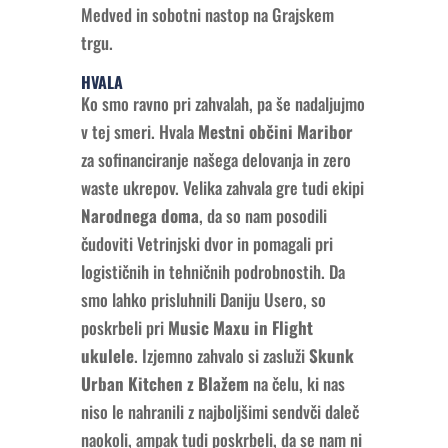
Medved in sobotni nastop na Grajskem
trgu.
HVALA
Ko smo ravno pri zahvalah, pa še nadaljujmo
v tej smeri. Hvala
Mestni občini Maribor
za sofinanciranje našega delovanja in zero
waste ukrepov. Velika zahvala gre tudi ekipi
Narodnega doma
, da so nam posodili
čudoviti Vetrinjski dvor in pomagali pri
logističnih in tehničnih podrobnostih. Da
smo lahko prisluhnili Daniju Usero, so
poskrbeli pri
Music Maxu in Flight
ukulele
. Izjemno zahvalo si zasluži
Skunk
Urban Kitchen z Blažem
na čelu, ki nas
niso le nahranili z najboljšimi sendvči daleč
naokoli, ampak tudi poskrbeli, da se nam ni