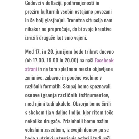
Codovci v deflaciji, podhranjenosti in
preziru kulturnih vsebin ostajamo povezani
in še bolj glas(be)ni. Trenutna situacija nam
nikakor ne preprečuje, da bi svojo kreativo
izrazili drugače kot smo vajeni.
Med
17. in 20. junijem
bodo trikrat dnevno
(ob 17.00, 19.00 in 20.00) na naši
Facebook
strani
in na tem spletnem mestu objavljene
zanimive, zabavne in poučne vsebine v
različnih formatih. Skupaj bomo spoznavali
osnove igranja različnih inštrumentov
,
med njimi tudi ukulele. Obzorja bomo širili
s skokom tja v daljno Indijo, kjer ritem teče
nekoliko drugače. Prisluhnili bomo našim
vokalnim zasedbam, iz svojih domov pa se
bodo z utrinki ustvarjanja oglasili tudi naši