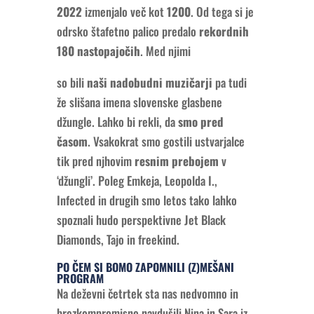
2022
izmenjalo več kot
1200
. Od tega si je
odrsko štafetno palico predalo
rekordnih
180 nastopajočih
. Med njimi
so bili
naši nadobudni muzičarji
pa tudi
že slišana imena slovenske glasbene
džungle. Lahko bi rekli, da
smo pred
časom
. Vsakokrat smo gostili ustvarjalce
tik pred njhovim
resnim prebojem
v
‘džungli’. Poleg Emkeja, Leopolda I.,
Infected in drugih smo letos tako lahko
spoznali hudo perspektivne Jet Black
Diamonds, Tajo in freekind.
PO ČEM SI BOMO ZAPOMNILI (Z)MEŠANI
PROGRAM
Na deževni četrtek sta nas nedvomno in
brezkompromisno navdušili Nina in Sara iz