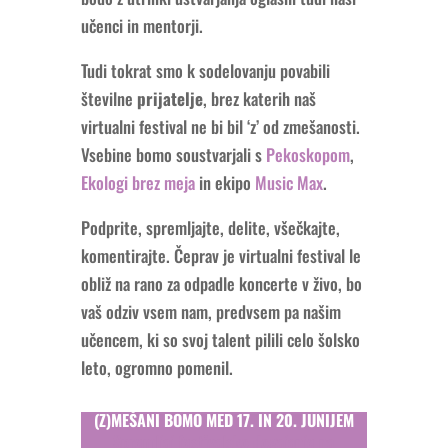
učenci in mentorji.
Tudi tokrat smo k sodelovanju povabili
številne
prijatelje
, brez katerih naš
virtualni festival ne bi bil ‘z’ od zmešanosti.
Vsebine bomo soustvarjali s
Pekoskopom
,
Ekologi brez meja
in ekipo
Music Max
.
Podprite, spremljajte, delite, všečkajte,
komentirajte. Čeprav je virtualni festival le
obliž na rano za odpadle koncerte v živo, bo
vaš odziv vsem nam, predvsem pa našim
učencem, ki so svoj talent pilili celo šolsko
leto, ogromno pomenil.
(Z)MEŠANI BOMO MED 17. IN 20. JUNIJEM
Spremljaj festivalsko dogajanje na