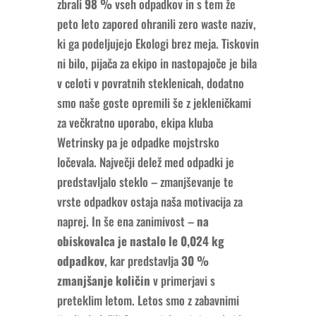
zbrali
98 %
vseh odpadkov in s tem že
peto leto zapored ohranili zero waste naziv,
ki ga podeljujejo Ekologi brez meja. Tiskovin
ni bilo, pijača za ekipo in nastopajoče je bila
v celoti v povratnih steklenicah, dodatno
smo naše goste opremili še z jekleničkami
za večkratno uporabo, ekipa kluba
Wetrinsky pa je odpadke mojstrsko
ločevala. Največji delež med odpadki je
predstavljalo steklo – zmanjševanje te
vrste odpadkov ostaja naša motivacija za
naprej. In še ena zanimivost –
na
obiskovalca je nastalo le 0,024 kg
odpadkov
, kar predstavlja
30 %
zmanjšanje količin
v primerjavi s
preteklim letom. Letos smo z zabavnimi