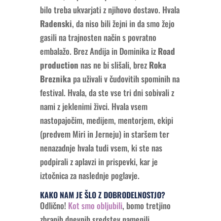
bilo treba ukvarjati z njihovo dostavo. Hvala
Radenski
, da niso bili žejni in da smo žejo
gasili na trajnosten način s povratno
embalažo. Brez Andija in Dominika iz
Road
production
nas ne bi slišali, brez
Roka
Breznika
pa uživali v čudovitih spominih na
festival. Hvala, da ste vse tri dni sobivali z
nami z jeklenimi živci. Hvala vsem
nastopajočim, medijem, mentorjem, ekipi
(predvem Miri in Jerneju) in staršem ter
nenazadnje hvala tudi vsem, ki ste nas
podpirali z aplavzi in prispevki, kar je
iztočnica za naslednje poglavje.
KAKO NAM JE ŠLO Z DOBRODELNOSTJO?
Odlično!
Kot smo obljubili
, bomo tretjino
zbranih dnevnih sredstev namenili