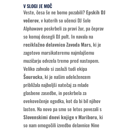
V SLOGI JE MOČ
Veste, česa še ne bomo pozabili?
Epskih DJ
večerov
, v katerih so učenci DJ šole
Alphawave poskrbeli za pravi žur, pa čeprav
so komaj dosegli DJ pult. In navala na
reciklažno delavnico Zavoda Mars
, ki je
zagotovo marsikateremu najmlajšemu
muzičarju odvzela tremo pred nastopom.
Veliko zahvalo si zasluži tudi ekipa
Šourocka
, ki je našim udeležencem
približala najboljši natečaj za mlade
glasbene zasedbe, in poskrbela za
ovekovečenje ogodka, kot da bi bil njihov
lasten. Na novo pa smo se letos povezali s
Slovenskimi dnevi knjige v Mariboru
, ki
so nam omogočili izvedbo delavnice Nine