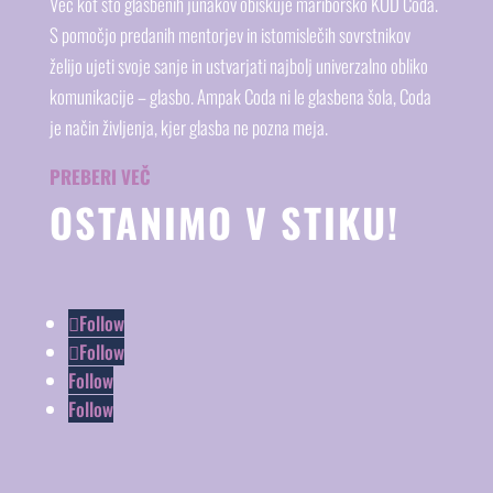
Več kot sto glasbenih junakov obiskuje mariborsko KUD Coda.
S pomočjo predanih mentorjev in istomislečih sovrstnikov
želijo ujeti svoje sanje in ustvarjati najbolj univerzalno obliko
komunikacije – glasbo. Ampak Coda ni le glasbena šola, Coda
je način življenja, kjer glasba ne pozna meja.
PREBERI VEČ
OSTANIMO V STIKU!
Follow
Follow
Follow
Follow