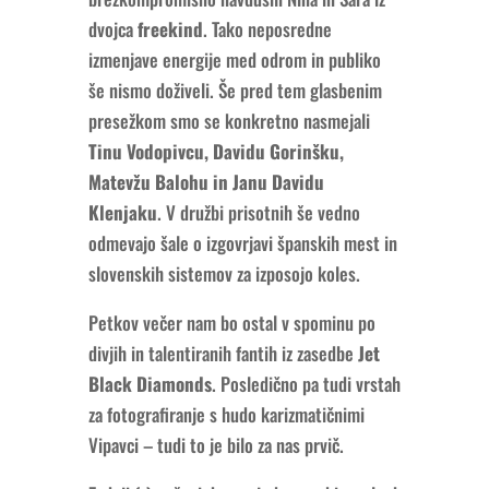
dvojca
freekind
. Tako neposredne
izmenjave energije med odrom in publiko
še nismo doživeli. Še pred tem glasbenim
presežkom smo se konkretno nasmejali
Tinu Vodopivcu, Davidu Gorinšku,
Matevžu Balohu in Janu Davidu
Klenjaku
. V družbi prisotnih še vedno
odmevajo šale o izgovrjavi španskih mest in
slovenskih sistemov za izposojo koles.
Petkov večer nam bo ostal v spominu po
divjih in talentiranih fantih iz zasedbe
Jet
Black Diamonds
. Posledično pa tudi vrstah
za fotografiranje s hudo karizmatičnimi
Vipavci – tudi to je bilo za nas prvič.