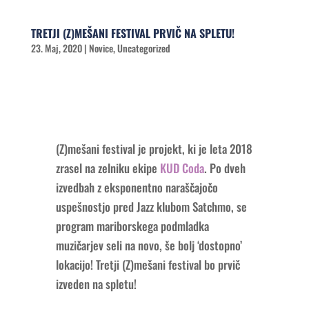
TRETJI (Z)MEŠANI FESTIVAL PRVIČ NA SPLETU!
23. Maj, 2020
|
Novice
,
Uncategorized
(Z)mešani festival je projekt, ki je leta 2018
zrasel na zelniku ekipe
KUD Coda
. Po dveh
izvedbah z eksponentno naraščajočo
uspešnostjo pred Jazz klubom Satchmo, se
program mariborskega podmladka
muzičarjev seli na novo, še bolj ‘dostopno’
lokacijo! Tretji (Z)mešani festival bo prvič
izveden na spletu!