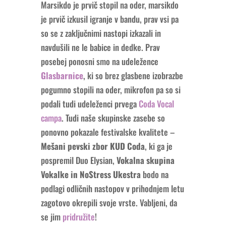
Marsikdo je prvič stopil na oder, marsikdo
je prvič izkusil igranje v bandu, prav vsi pa
so se z zaključnimi nastopi izkazali in
navdušili ne le babice in dedke. Prav
posebej ponosni smo na udeležence
Glasbarnice
, ki so brez glasbene izobrazbe
pogumno stopili na oder, mikrofon pa so si
podali tudi udeleženci prvega
Coda Vocal
campa
. Tudi naše skupinske zasebe so
ponovno pokazale festivalske kvalitete –
Mešani pevski zbor KUD Coda
, ki ga je
pospremil Duo Elysian,
Vokalna skupina
Vokalke in NoStress Ukestra
bodo na
podlagi odličnih nastopov v prihodnjem letu
zagotovo okrepili svoje vrste. Vabljeni, da
se jim
pridružite
!