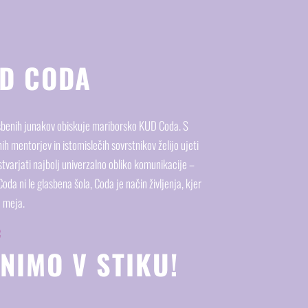
D CODA
sbenih junakov obiskuje mariborsko KUD Coda. S
h mentorjev in istomislečih sovrstnikov želijo ujeti
stvarjati najbolj univerzalno obliko komunikacije –
da ni le glasbena šola, Coda je način življenja, kjer
a meja.
Č
NIMO V STIKU!