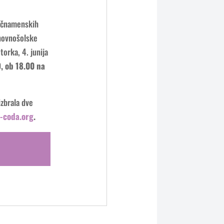
večnamenskih
novnošolske
 torka, 4. junija
9, ob 18.00 na
zbrala dve
coda.org
.