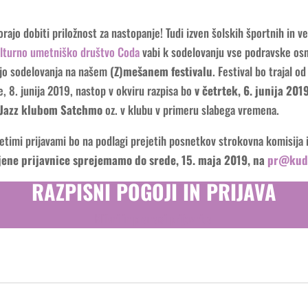
orajo dobiti priložnost za nastopanje! Tudi izven šolskih športnih in 
lturno umetniško društvo Coda
vabi k sodelovanju vse podravske os
lijo sodelovanja na našem
(Z)mešanem festivalu
. Festival bo trajal od
, 8. junija 2019, nastop v okviru razpisa bo
v četrtek, 6. junija 201
 Jazz klubom Satchmo
oz. v klubu v primeru slabega vremena.
timi prijavami bo na podlagi prejetih posnetkov strokovna komisija i
jene prijavnice sprejemamo do srede, 15. maja 2019, na
pr@kud-
RAZPISNI POGOJI IN PRIJAVA
Klikni in prenesi prijavnico