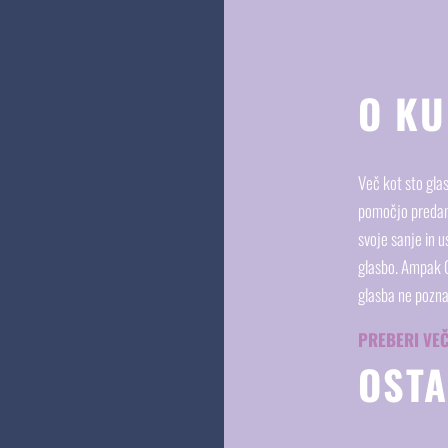
O KU
Več kot sto gla
pomočjo predani
svoje sanje in u
glasbo. Ampak Co
glasba ne pozn
PREBERI VE
OSTA