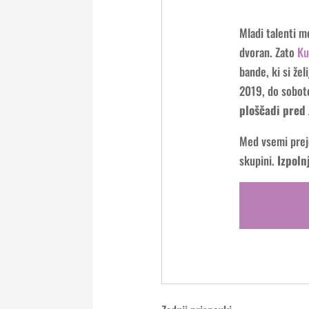
Mladi talenti m
dvoran. Zato
Ku
bande, ki si že
2019, do sobote
ploščadi pred
Med vsemi preje
skupini.
Izpoln