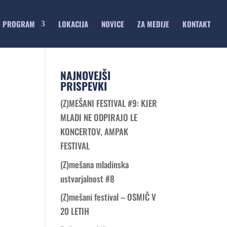
PROGRAM
LOKACIJA
NOVICE
ZA MEDIJE
KONTAKT
NAJNOVEJŠI
PRISPEVKI
(Z)MEŠANI FESTIVAL #9: KJER
MLADI NE ODPIRAJO LE
KONCERTOV, AMPAK
FESTIVAL
(Z)mešana mladinska
ustvarjalnost #8
(Z)mešani festival – OSMIČ V
20 LETIH