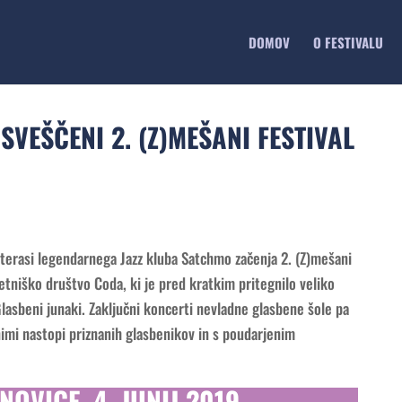
DOMOV
O FESTIVALU
SVEŠČENI 2. (Z)MEŠANI FESTIVAL
terasi legendarnega Jazz kluba Satchmo začenja 2. (Z)mešani
etniško društvo Coda, ki je pred kratkim pritegnilo veliko
asbeni junaki. Zaključni koncerti nevladne glasbene šole pa
nimi nastopi priznanih glasbenikov in s poudarjenim
NOVICE, 4. JUNIJ 2019