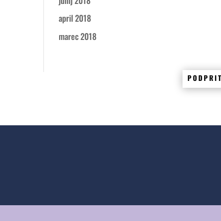
junij 2018
april 2018
marec 2018
PODPRI