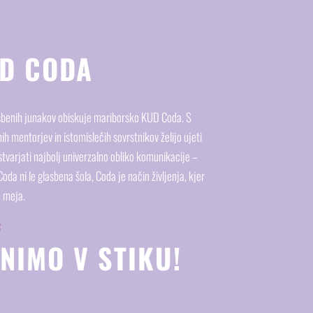
D CODA
sbenih junakov obiskuje mariborsko KUD Coda. S
h mentorjev in istomislečih sovrstnikov želijo ujeti
stvarjati najbolj univerzalno obliko komunikacije –
da ni le glasbena šola, Coda je način življenja, kjer
a meja.
Č
NIMO V STIKU!