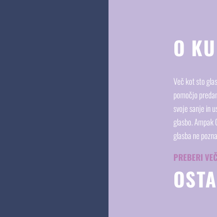
O KU
Več kot sto gla
pomočjo predani
svoje sanje in u
glasbo. Ampak Co
glasba ne pozn
PREBERI VE
OSTA