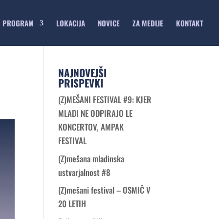
PROGRAM
LOKACIJA
NOVICE
ZA MEDIJE
KONTAKT
NAJNOVEJŠI
PRISPEVKI
(Z)MEŠANI FESTIVAL #9: KJER
MLADI NE ODPIRAJO LE
KONCERTOV, AMPAK
FESTIVAL
(Z)mešana mladinska
ustvarjalnost #8
(Z)mešani festival – OSMIČ V
20 LETIH