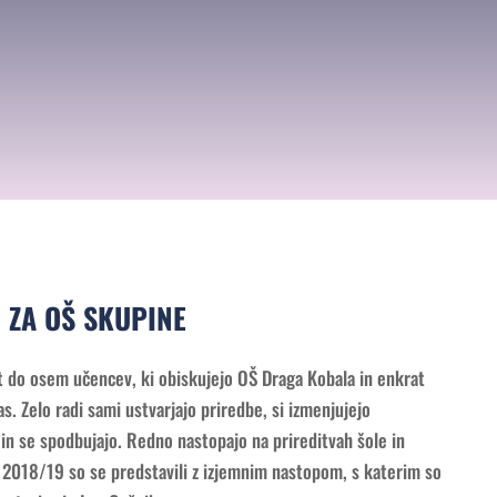
6. 6. 2019 | 18:00
Jazz Klub Satchmo
 ZA OŠ SKUPINE
st do osem učencev, ki obiskujejo OŠ Draga Kobala in enkrat
s. Zelo radi sami ustvarjajo priredbe, si izmenjujejo
in se spodbujajo. Redno nastopajo na prireditvah šole in
in 2018/19 so se predstavili z izjemnim nastopom, s katerim so