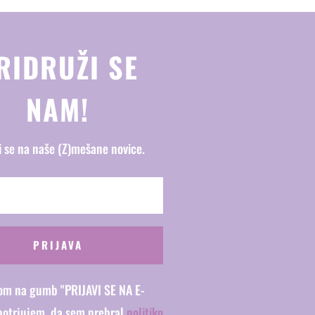
RIDRUŽI SE
NAM!
i se na naše (Z)mešane novice.
PRIJAVA
kom na gumb "PRIJAVI SE NA E-
potrjujem, da sem prebral
politiko