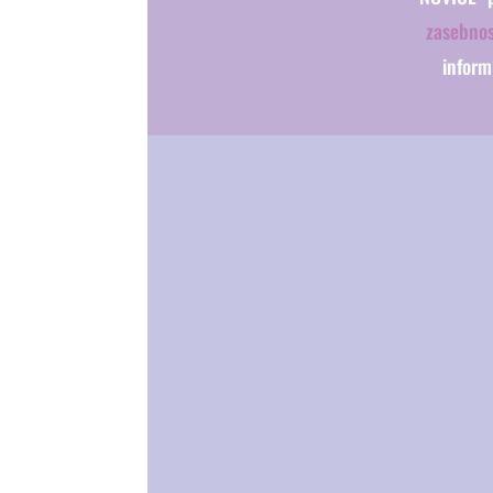
zasebnos
inform
KONTAKT
KULTURNO UMETNIŠKO DRUŠTV
CODA
info@kud-coda.org
031 230 691 (Martin, splošne