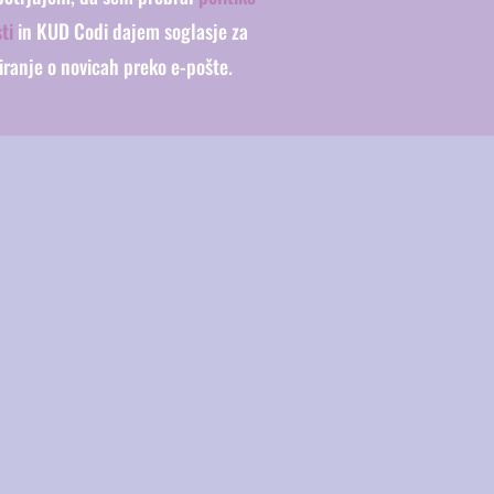
ti
in KUD Codi dajem soglasje za
iranje o novicah preko e-pošte.
O KUD CODA
O
Več kot sto glasbenih junakov
obiskuje mariborsko KUD Coda. S
pomočjo predanih mentorjev in
istomislečih sovrstnikov želijo ujeti
svoje sanje in ustvarjati najbolj