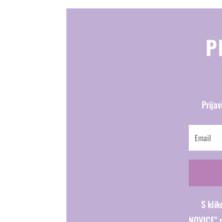
P
Prijav
S kli
NOVICE" 