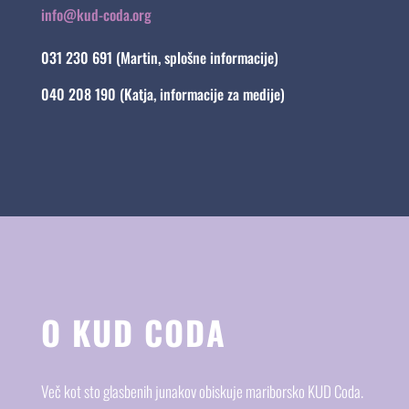
info@kud-coda.org
031 230 691 (Martin, splošne informacije)
040 208 190 (Katja, informacije za medije)
O KUD CODA
Več kot sto glasbenih junakov obiskuje mariborsko KUD Coda.