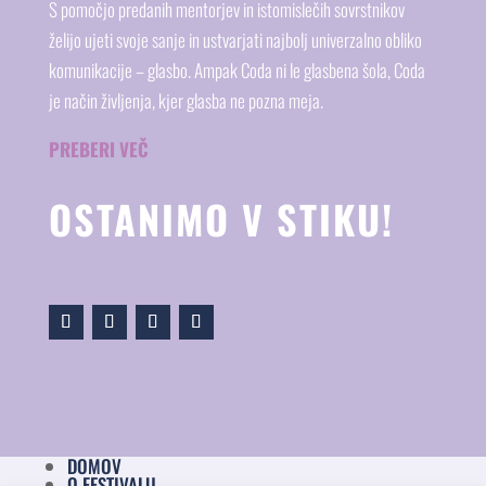
S pomočjo predanih mentorjev in istomislečih sovrstnikov
želijo ujeti svoje sanje in ustvarjati najbolj univerzalno obliko
komunikacije – glasbo. Ampak Coda ni le glasbena šola, Coda
je način življenja, kjer glasba ne pozna meja.
PREBERI VEČ
OSTANIMO V STIKU!
DOMOV
O FESTIVALU