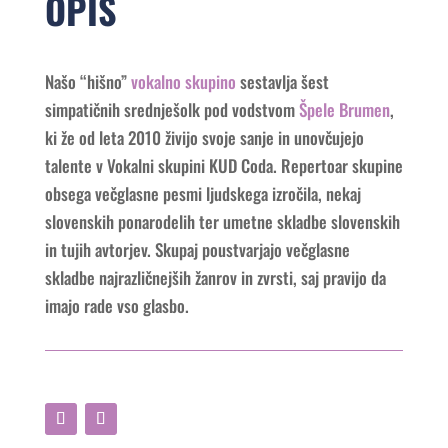
OPIS
Našo “hišno”
vokalno skupino
sestavlja šest
simpatičnih srednješolk pod vodstvom
Špele Brumen
,
ki že od leta 2010 živijo svoje sanje in unovčujejo
talente v Vokalni skupini KUD Coda. Repertoar skupine
obsega večglasne pesmi ljudskega izročila, nekaj
slovenskih ponarodelih ter umetne skladbe slovenskih
in tujih avtorjev. Skupaj poustvarjajo večglasne
skladbe najrazličnejših žanrov in zvrsti, saj pravijo da
imajo rade vso glasbo.