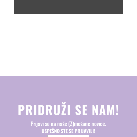
PRIDRUŽI SE NAM!
Prijavi se na naše (Z)mešane novice.
USPEŠNO STE SE PRIJAVILI!