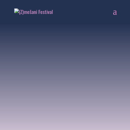
KONCERT
UDELEŽENCEV
SKUPINSKE
IGRE #1
8. 6. 2023 | 17:00
Vetrinjski dvor