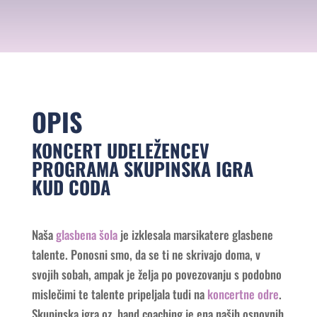
OPIS
KONCERT UDELEŽENCEV
PROGRAMA SKUPINSKA IGRA
KUD CODA
Naša
glasbena šola
je izklesala marsikatere glasbene
talente. Ponosni smo, da se ti ne skrivajo doma, v
svojih sobah, ampak je želja po povezovanju s podobno
mislečimi te talente pripeljala tudi na
koncertne odre
.
Skupinska igra oz. band coaching je ena naših osnovnih