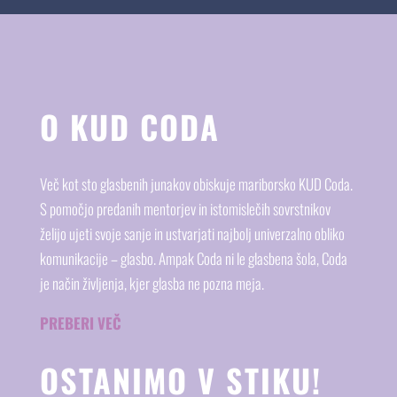
O KUD CODA
Več kot sto glasbenih junakov obiskuje mariborsko KUD Coda.
S pomočjo predanih mentorjev in istomislečih sovrstnikov
želijo ujeti svoje sanje in ustvarjati najbolj univerzalno obliko
komunikacije – glasbo. Ampak Coda ni le glasbena šola, Coda
je način življenja, kjer glasba ne pozna meja.
PREBERI VEČ
OSTANIMO V STIKU!