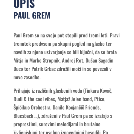
OPIS
PAUL GREM
Paul Grem so na svojo pot stopili pred tremi leti. Pravi
trenutek predvsem pa skupni pogled na glasbo ter
navdih za njeno ustvarjanje so bili ključni, da so brata
Mitja in Marko Stropnik, Andrej Rot, Dušan Sagadin
Duco ter Patrik Grbac združili moči in se povezali v
novo zasedbo.
Prihajajo iz različnih glasbenih voda (Tinkara Kovač,
Rudi & the cool vibes, Matjaž Jelen band, Ptice,
Špičikuc Orchestra, Danilo Kocjančič Friends,
Bluesback …), združeni v Paul Grem pa se izražajo s
preprostimi, surovimi melodijami in brutalno
življenjskimi ter osebno izpovednimi besedili. Po