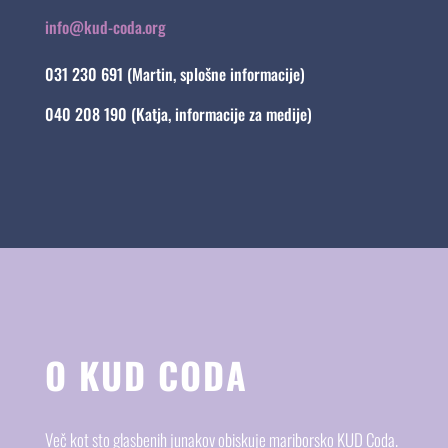
info@kud-coda.org
031 230 691 (Martin, splošne informacije)
040 208 190 (Katja, informacije za medije)
O KUD CODA
Več kot sto glasbenih junakov obiskuje mariborsko KUD Coda.