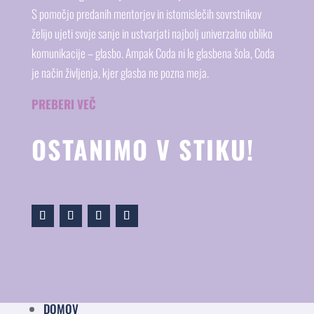
S pomočjo predanih mentorjev in istomislečih sovrstnikov
želijo ujeti svoje sanje in ustvarjati najbolj univerzalno obliko
komunikacije – glasbo. Ampak Coda ni le glasbena šola, Coda
je način življenja, kjer glasba ne pozna meja.
PREBERI VEČ
OSTANIMO V STIKU!
DOMOV