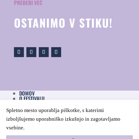
PREBERI VEČ
OSTANIMO V STIKU!
DOMOV
O FESTIVALU
NOVICE
ZASEBNOST
Spletno mesto uporablja piškotke, s katerimi
PIŠKOTKI
IZJAVA O DOSTOPNOSTI
izboljšujemo uporabniško izkušnjo in zagotavljamo
KONTAKT
vsebine.