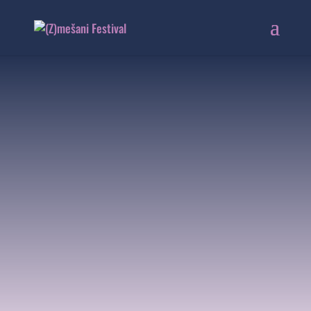
MARSOVA
USTVARJALNA
DELAVNICA
sobota | 13. 6. 2025 | 15:00 -
17.00
Vetrinjski dvor