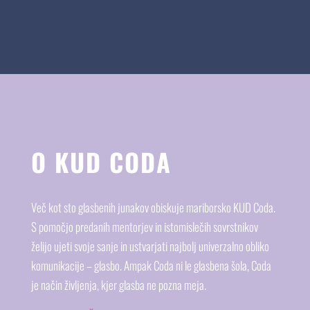
O KUD CODA
Več kot sto glasbenih junakov obiskuje mariborsko KUD Coda.
S pomočjo predanih mentorjev in istomislečih sovrstnikov
želijo ujeti svoje sanje in ustvarjati najbolj univerzalno obliko
komunikacije – glasbo. Ampak Coda ni le glasbena šola, Coda
je način življenja, kjer glasba ne pozna meja.