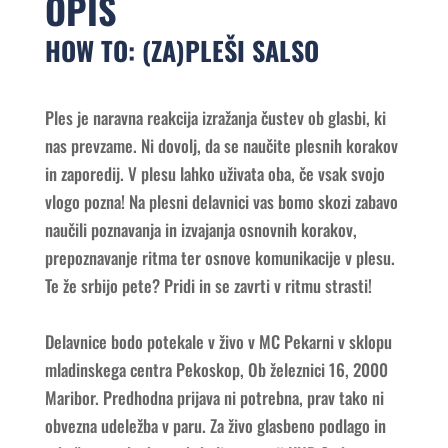
OPIS
HOW TO: (ZA)PLEŠI SALSO
Ples je naravna reakcija izražanja čustev ob glasbi, ki
nas prevzame. Ni dovolj, da se naučite plesnih korakov
in zaporedij. V plesu lahko uživata oba, če vsak svojo
vlogo pozna! Na plesni delavnici vas bomo skozi zabavo
naučili poznavanja in izvajanja osnovnih korakov,
prepoznavanje ritma ter osnove komunikacije v plesu.
Te že srbijo pete? Pridi in se zavrti v ritmu strasti!
Delavnice bodo potekale v živo v MC Pekarni v sklopu
mladinskega centra Pekoskop, Ob železnici 16, 2000
Maribor. Predhodna prijava ni potrebna, prav tako ni
obvezna udeležba v paru. Za živo glasbeno podlago in