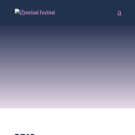
SALSA VEČER
20. 6. 2020 | 19:00
V ŽIVO! V MC PEKARNA