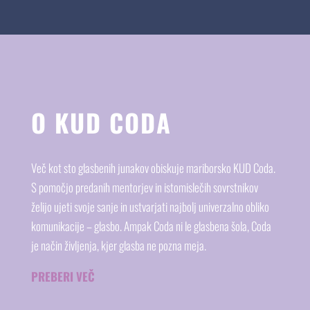
O KUD CODA
Več kot sto glasbenih junakov obiskuje mariborsko KUD Coda.
S pomočjo predanih mentorjev in istomislečih sovrstnikov
želijo ujeti svoje sanje in ustvarjati najbolj univerzalno obliko
komunikacije – glasbo. Ampak Coda ni le glasbena šola, Coda
je način življenja, kjer glasba ne pozna meja.
PREBERI VEČ