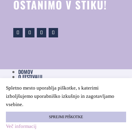
OSTANIMO V STIKU!
DOMOV
O FESTIVALU
NOVICE
ZASEBNOST
Spletno mesto uporablja piškotke, s katerimi
PIŠKOTKI
IZJAVA O DOSTOPNOSTI
izboljšujemo uporabniško izkušnjo in zagotavljamo
KONTAKT
vsebine.
SPREJMI PIŠKOTKE
Izdelava spletne strani
,
vzdrževanje spletne strani
: Studio Jet © Kud
Več informacij
Coda, 2022, Vse pravice pridržane.