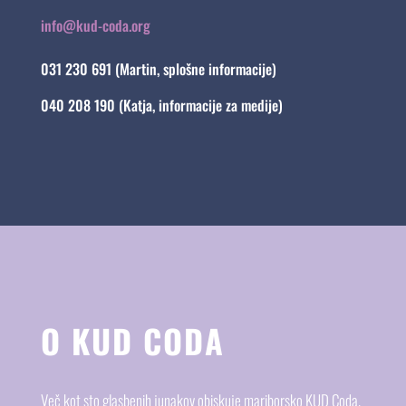
info@kud-coda.org
031 230 691 (Martin, splošne informacije)
040 208 190 (Katja, informacije za medije)
O KUD CODA
Več kot sto glasbenih junakov obiskuje mariborsko KUD Coda.