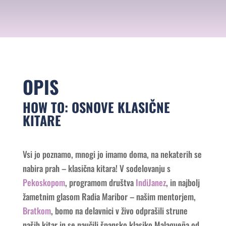
OPIS
HOW TO: OSNOVE KLASIČNE
KITARE
Vsi jo poznamo, mnogi jo imamo doma, na nekaterih se
nabira prah – klasična kitara! V sodelovanju s
Pekoskopom
, programom društva
IndiJanez
, in najbolj
žametnim glasom Radia Maribor – našim mentorjem,
Bratkom
, bomo na delavnici v živo odprašili strune
naših kitar in se naučili špansko klasiko Malagueña od