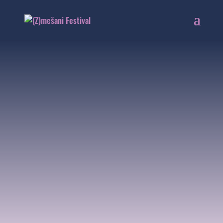
HOW TO:
OSNOVE
KLASIČNE
KITARE
19. 6. 2020 | 19:00
V ŽIVO! V MC PEKARNA