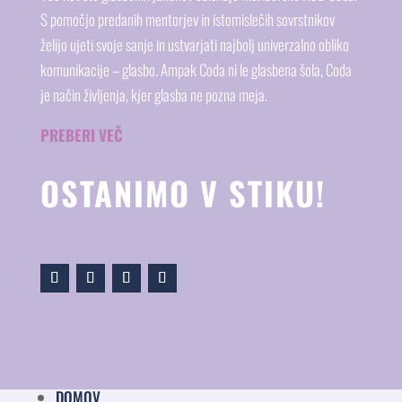
S pomočjo predanih mentorjev in istomislečih sovrstnikov
želijo ujeti svoje sanje in ustvarjati najbolj univerzalno obliko
komunikacije – glasbo. Ampak Coda ni le glasbena šola, Coda
je način življenja, kjer glasba ne pozna meja.
PREBERI VEČ
OSTANIMO V STIKU!
DOMOV