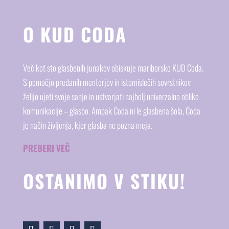
O KUD CODA
Več kot sto glasbenih junakov obiskuje mariborsko KUD Coda.
S pomočjo predanih mentorjev in istomislečih sovrstnikov
želijo ujeti svoje sanje in ustvarjati najbolj univerzalno obliko
komunikacije – glasbo. Ampak Coda ni le glasbena šola, Coda
je način življenja, kjer glasba ne pozna meja.
PREBERI VEČ
OSTANIMO V STIKU!